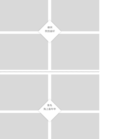
柳州
凯悦嘉轩
青岛
海上嘉年华