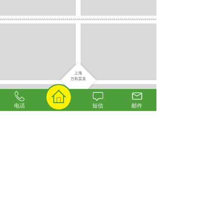
上海
万和昊美
电话
短信
邮件
厦门
铂尔曼